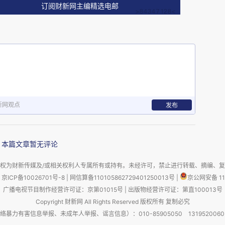
订阅财新网主编精选电邮
0年代，发展历程可分为以下几个阶段：
年）：政府主导
院发布《关于科学技术体制改革的决定》中首次提
高技术开发工作，可以设立创业投资给以支持”，
新网观点
发布
986年，中国境内第一家风险投资公司——中国新
立，注册资本约为1000万美元，由国家科委和财
本篇文章暂无评论
立主要目的在于为高新技术产业提供资金支持。同
研究发展计划”，国家科委实施星火计划；1988
权为财新传媒及/或相关权利人专属所有或持有。未经许可，禁止进行转载、摘编、
京ICP备10026701号-8
|
网信算备110105862729401250013号
|
京公网安备 11
术产业的指导性计划——火炬计划。上述系列政策
广播电视节目制作经营许可证：京第01015号
|
出版物经营许可证：第直100013号
动农村科技进步、促进高新科技成果产业化，体现
Copyright 财新网 All Rights Reserved 版权所有 复制必究
度重视。
害信息举报、未成年人举报、谣言信息）：010-85905050 13195200605 举报邮