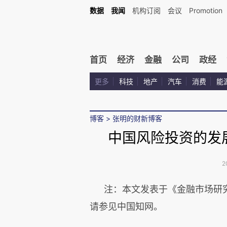
数据
我闻
机构订阅
会议
Promotion
首页
经济
金融
公司
政经
更多
科技
地产
汽车
消费
能
博客
>
张明的财新博客
中国风险投资的发
2
注：本文发表于《金融市场研究
请参见中国知网。