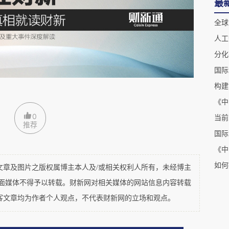
最
一部分总结分析我国风险投资发展历经的四个阶
全球
概括；第二部分进行国际比较并剖析归纳目前风投
人工
出针对性的政策建议。
统梳理中国风险投资行业自20世纪80年代至今的
的特征与成功经验，填补了现有文献中对新兴市场
不足，提供了较为完整的历史分析框架，二是运用
0
当前
推荐
行阐释。本文的现实意义在于，一是归纳总结当前
国际
现实问题，并系统分析其背后的深层原因，二是提
参与股权投资等政策建议，为优化我国风险投资行
如何
及图片之版权属博主本人及/或相关权利人所有，未经博主
平面媒体不得予以转载。财新网对相关媒体的网站信息内容转载
客文章均为作者个人观点，不代表财新网的立场和观点。