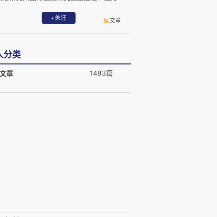
投资研究室主任；毕马威会计师事务所审
计师、Asset Managers私募股权基金经理
+关注
文章
与平安证券首席经济学家。
人分类
1483篇
文章