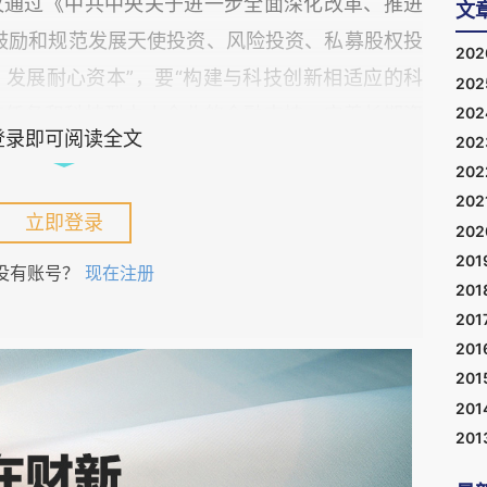
议通过《中共中央关于进一步全面深化改革、推进
文
鼓励和规范发展天使投资、风险投资、私募股权投
20
发展耐心资本”，要“构建与科技创新相适应的科
20
20
技任务和科技型中小企业的金融支持，完善长期资
登录即可阅读全文
20
技的支持政策”。我国风险投资历经起步期、探索
20
、从弱到强，对支持经济高质量发展起到重要作
202
立即登录
20
201
没有账号？
现在注册
201
面临若干困境挑战，本文认为主要包括以下几个方
201
心资本有所欠缺，
三是
一级市场投融资活跃度显著
201
募资与投资规模呈下滑趋势，
五是
各类资本参与风
201
投资行业发展历程与困境挑战进行系统梳理剖析，
201
201