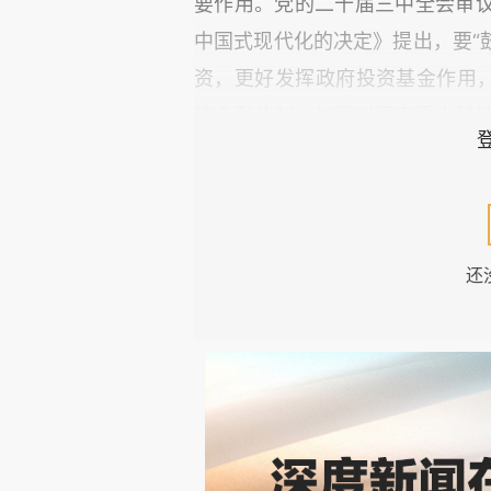
要作用。党的二十届三中全会审
中国式现代化的决定》提出，要“
资，更好发挥政府投资基金作用，
技金融体制，加强对国家重大科
本投早、投小、投长期、投硬科
期、调整期与发展期，从无到有
用。
还
然而，当今我国风险投资行业
面：
一是
退出机制受限，
二是
耐
下降且偏好审慎，
四是
外资风投
投面临异质性困境。本文对风险
并提出政策建议。