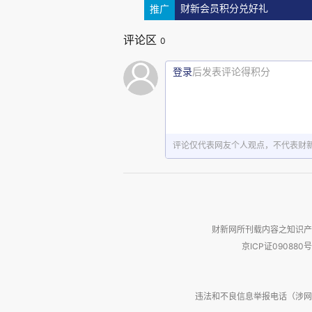
推广
财新会员积分兑好礼
中国风险投资起始于20世纪8
评论区
0
（一）起步期（1985-1992
登录
后发表评论得积分
1985年，中共中央、国务
出，“对于变化迅速、风险较大的
评论仅代表网友个人观点，不代表财
由此拉开中国风险投资的帷幕。1
技术创业投资公司（中创公司）成
政部分别持股40%和23%，成
年，中共中央批准实施“国家高技术
财新网所刊载内容之知识产
京ICP证090880号
年，国务院批准实施发展高新技
分别旨在促进基础科学研究、推
中国政府对高新技术产业发展的高
违法和不良信息举报电话（涉网络暴力有