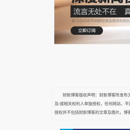
幅高达
140.8%
；全球原油价格总
29.0%
。又如，自
2026
年年初至
年初每盎司
4367.8
美元上涨至
1
月
4505.3
美元；全球原油价格则呈
3
月
31
日
118.4
美元的峰值，之后
每桶
102.6
美元。
财新博客版权声明：财新博客所发布文章
及/或相关权利人单独授权，任何网站、
授权并不包括财新博客的文章及图片。博