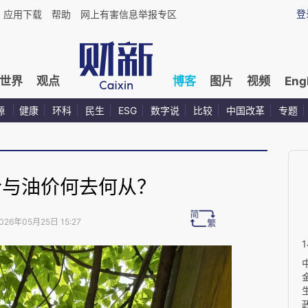
登
应用下载
帮助
网上有害信息举报专区
世界
观点
博客
图片
视频
Eng
源
健康
环科
民生
ESG
数字说
比较
中国改革
专题
价与油价何去何从？
026年05月25日 15:27