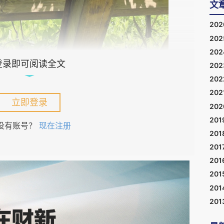
文
20
20
20
登录即可阅读全文
20
20
202
立即登录
20
201
没有账号？
现在注册
201
日报》客户端“零时差”栏目，2026年5月23日，
201
201
夏的北京。
201
201
原油价格走势大致呈现负相关。例如，
2023
年至
201
上涨，由每盎司
1813.8
美元上涨至
4367.8
美元，涨