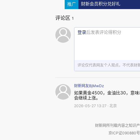
推广
财新会员积分兑好礼
评论区
1
登录
后发表评论得积分
评论仅代表网友个人观点，不代表财
财新网友BjMwDz
今年以来黄金与原油价格变动
如果黄金4500，金油比30，意
会继续上涨。
以伊冲突。
2026-05-27 13:27 · 北京
一方面，该冲突的爆发使得承
财新网所刊载内容之知识产
上被关停，造成国际油价由每桶
京ICP证090880号