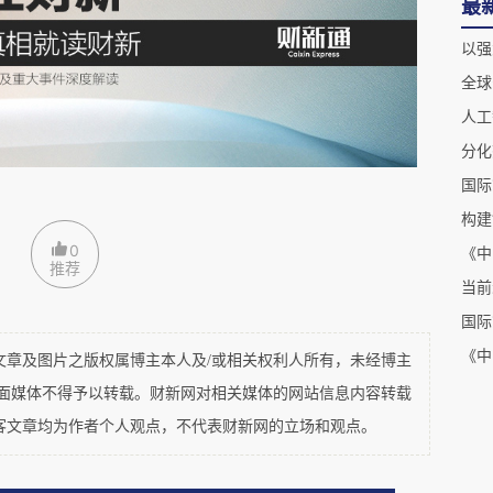
体下跌，由每桶
85.7
美元下跌至
60.9
美元，跌幅为
最
2026
年
5
月
21
日，全球黄金价格先涨后跌，先是由
以强
29
日
5405.0
美元的峰值，之后回落至
5
月
21
日的
全球
现先上涨后震荡态势，由年初每桶
60.9
美元上涨至
人工
在每桶
90-115
美元的区间内持续震荡，
5
月
21
日为
0
推荐
当前
国际
及图片之版权属博主本人及/或相关权利人所有，未经博主
平面媒体不得予以转载。财新网对相关媒体的网站信息内容转载
客文章均为作者个人观点，不代表财新网的立场和观点。