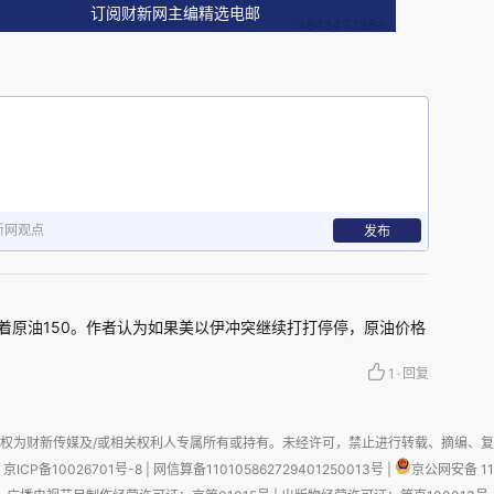
订阅财新网主编精选电邮
新网观点
发布
的最大推手，无疑是
2
月
28
日爆发并持续至今的美
味着原油150。作者认为如果美以伊冲突继续打打停停，原油价格
1
·
回复
载了全球原油运输量
20%
以上的霍尔木兹海峡技术
权为财新传媒及/或相关权利人专属所有或持有。未经许可，禁止进行转载、摘编、
70
美元左右上涨到每桶
100
美元以上，涨幅超过
京ICP备10026701号-8
|
网信算备110105862729401250013号
|
京公网安备 11