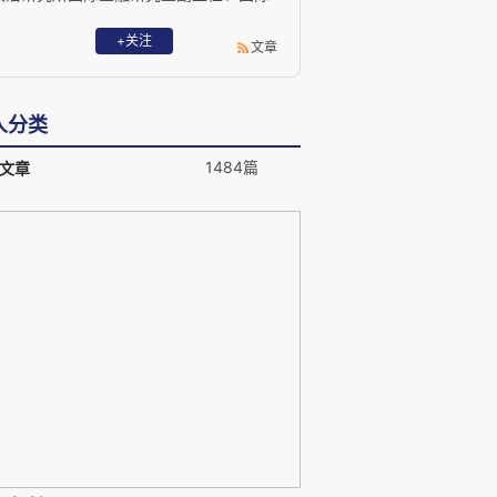
投资研究室主任；毕马威会计师事务所审
计师、Asset Managers私募股权基金经理
+关注
文章
与平安证券首席经济学家。
人分类
1484篇
文章