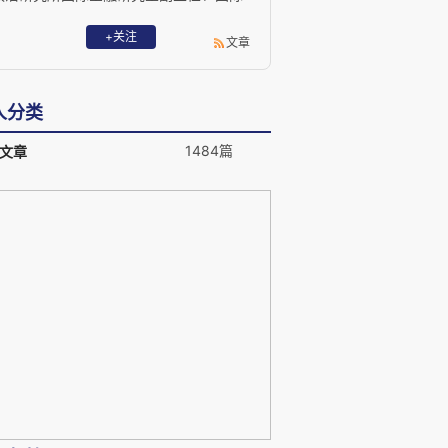
投资研究室主任；毕马威会计师事务所审
计师、Asset Managers私募股权基金经理
+关注
文章
与平安证券首席经济学家。
人分类
1484篇
文章