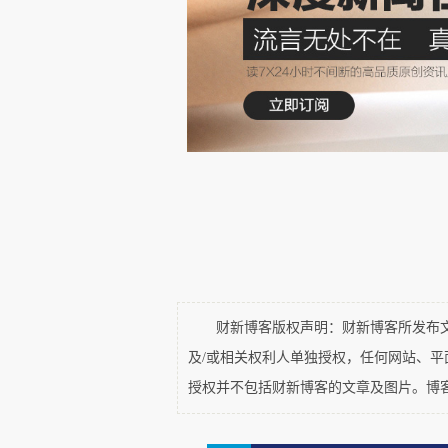
产。不过，学界对于比特币到底
说法，也有人认为比特币正在由
此没法发挥调节经济的功能。因
多是作为金融资产而非货币的形
区块链技术具有更加广阔的发展前
天秤币（稳定币的代表）一度
世之际，我曾在一篇评论文章
Facebook的全球应用场景和
币将更难与美元竞争了”。我没有
财新博客版权声明：财新博客所发布文章
币项目给叫停了。
及/或相关权利人单独授权，任何网站、
授权并不包括财新博客的文章及图片。博
不过，天秤币的取消并不意味