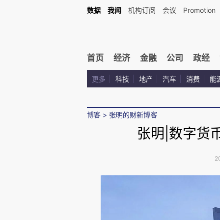
数据
我闻
机构订阅
会议
Promotion
首页
经济
金融
公司
政经
更多
科技
地产
汽车
消费
能
博客
>
张明的财新博客
张明|数字货
2