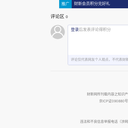
了其他稳定币的发展。目前全球
推广
财新会员积分兑好礼
直接挂钩的稳定币；一种是与大
评论区
0
属挂钩；一种是同时和国别货币
登录
后发表评论得积分
世产生了所谓的鲶鱼效应，激发了
数字人民币（央行数字货币的
择了一个相对最容易推的、对当
评论仅代表网友个人观点，不代表财
只能替代M0（现金）。现金交易
金融机构、金融机构之间一般不用
银行的冲击很小，但返过来也限
财新网所刊载内容之知识产
速推动数字人民币的使用，就必
京ICP证090880号
替代M1，就能更多用于企业和企
能够替代M2，就可以被广泛用于
违法和不良信息举报电话（涉网络暴力有