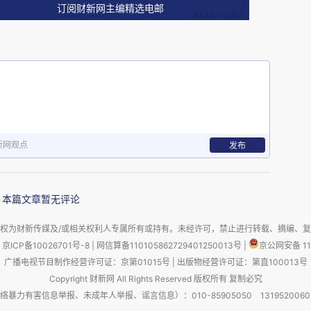
范围内主要有三种稳定币，一种是与特定国别货币
订阅财新网主编精选电邮
宗商品价值直接挂钩的稳定币，例如与黄金等贵金
及加密货币挂钩的稳定币。此外，天秤币的横空出
很多国家开始尝试发行央行数字货币。
代表）。当时中国央行推出数字人民币的时候，选
前商业银行体系冲击最小的方案，也即数字人民币
新网观点
发布
通常只用于个人和商户之间，企业和企业、企业和
现金做交易。只替代M0意味着数字人民币对商业
本篇文章暂无评论
制了它的应用场景，包括海外使用场景。如果想加
权为财新传媒及/或相关权利人专属所有或持有。未经许可，禁止进行转载、摘编、
须提高它的替代层级。例如，如果数字人民币能够
京ICP备10026701号-8
|
网信算备110105862729401250013号
|
京公网安备 11
业之间、企业与银行之间的支付；如果数字人民币
广播电视节目制作经营许可证：京第01015号
|
出版物经营许可证：第直100013号
Copyright 财新网 All Rights Reserved 版权所有 复制必究
各类金融交易。
害信息举报、未成年人举报、谣言信息）：010-85905050 13195200605 举报邮