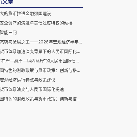
新文章
大的货币推进金融强国建设
安全资产的演进与美债过度特权的动摇
智能三问
分化态势与破局之策——2026年宏观经济半年度观察
国际货币体系加速演变背景下的人民币国际化新策略
构建“在岸—离岸—境内离岸”的人民币国际债券体系
《中国特色的财政政策与货币政策：创新与搭配研究》引言
宏观经济运行特点与政策建议
货币体系演变与人民币国际化提速
《中国特色的财政政策与货币政策：创新与搭配研究》自序