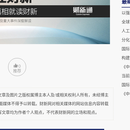
最
是风险资产还是避险资产，吵得不可开交，有很多
以强
一种风险资产切换为避险资产。二是总量有限，因
全球
此，尽管比特币未来依然有很大的发展前景，但更
人工
式存在的。值得一提的是，作为比特币底层技术的
景。
有两个版本，后来该项目被终止了。当天秤币刚问
0
推荐
中写过这么一句话，“如果天秤币能够成功地把
当前
美元作为全球储备货币的功能完美结合起来，那其他货
国际
想到的是，美国政府当时没有想明白，结果把天秤
及图片之版权属博主本人及/或相关权利人所有，未经博主
平面媒体不得予以转载。财新网对相关媒体的网站信息内容转载
客文章均为作者个人观点，不代表财新网的立场和观点。
着稳定币没有发展，与之相反，天秤币极大地推动