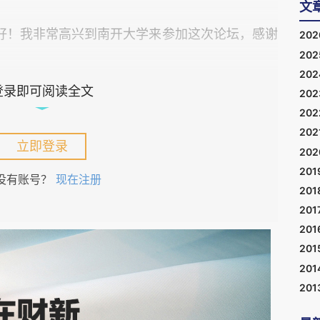
文
好！我非常高兴到南开大学来参加这次论坛，感谢
20
20
20
登录即可阅读全文
20
币对国际货币体系的冲击”。我最重要的观点是，应
20
地位的潜在增强作用。我主要讲四个问题：第一，
202
立即登录
限性与使用前景；第二，应高度重视稳定币的快速
20
201
三，稳定币对国际货币体系可能带来的冲击；第
没有账号？
现在注册
201
201
201
征、局限性与使用前景
201
201
局限性主要有二，一是价格波动太大，这意味着它
201
交易媒介，因此比特币的本质其实是一种金融资