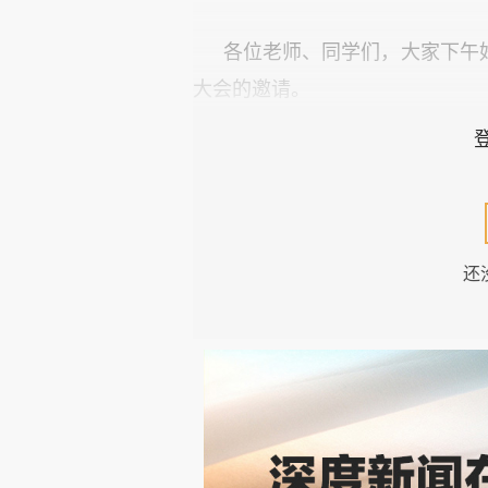
各位老师、同学们，大家下午
大会的邀请。
今天我演讲的题目是“数字货
高度关注稳定币对美元国际货币
三种代表性数字货币的特征、局
发展、扮演角色与潜在影响；第
还
四，中国的应对策略。
一、三种代表性数字货币的特
比特币（加密币的代表）。其
不能用做价值尺度，也很难用做